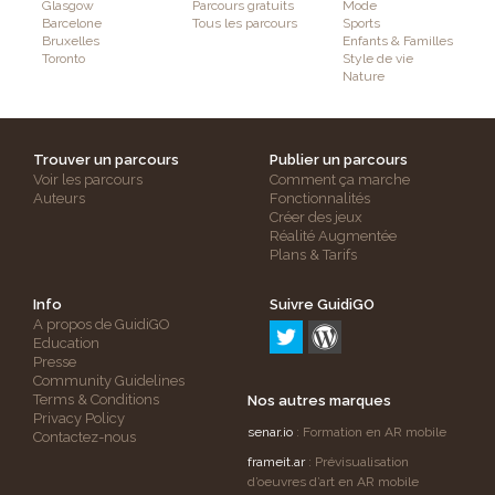
Glasgow
Parcours gratuits
Mode
Barcelone
Tous les parcours
Sports
Bruxelles
Enfants & Familles
Toronto
Style de vie
Nature
Trouver un parcours
Publier un parcours
Voir les parcours
Comment ça marche
Auteurs
Fonctionnalités
Créer des jeux
Réalité Augmentée
Plans & Tarifs
Info
Suivre GuidiGO
A propos de GuidiGO
Education
Presse
Community Guidelines
Terms & Conditions
Nos autres marques
Privacy Policy
senar.io
: Formation en AR mobile
Contactez-nous
frameit.ar
: Prévisualisation
d’oeuvres d’art en AR mobile