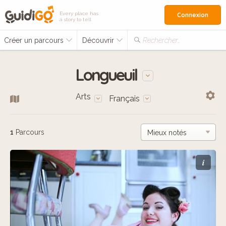
Every place has
Connexion
a story to tell
Créer un parcours
Découvrir
Rechercher…
Longueuil
Arts
Français
1
Parcours
i