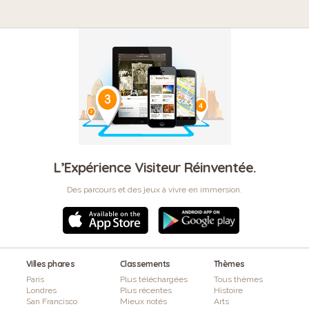
L’Expérience Visiteur Réinventée.
Des parcours et des jeux à vivre en immersion.
Villes phares
Classements
Thèmes
Paris
Plus téléchargées
Tous thèmes
Londres
Plus récentes
Histoire
San Francisco
Mieux notés
Arts