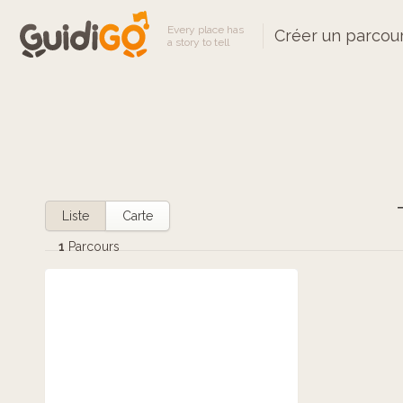
Every place has
Créer un parcou
a story to tell
Liste
Carte
1
Parcours