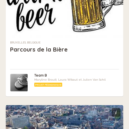
BRUXELLES, BELGIQUE
Parcours de la Bière
Team B
Maryline Brault, Laura Wibaut et Julien Van Schil
PROJET PÉDAGOGIQUE
i