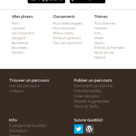
Villes phares
Classements
Thèmes
Paris
Plus téléchargées
Tous thèmes
Londres
Plus récentes
Histoire
San Francisco
Mieux notés
Arts
Glasgow
Parcours gratuits
Mode
Barcelone
Tous les parcours
Sports
Bruxelles
Enfants & Familles
Toronto
Style de vie
Nature
Trouver un parcours
Publier un parcours
Voir les parcours
Comment ça marche
Auteurs
Fonctionnalités
Créer des jeux
Réalité Augmentée
Plans & Tarifs
Info
Suivre GuidiGO
A propos de GuidiGO
Education
Presse