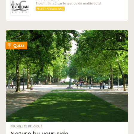
Travail réalisé par le groupe de multimédia!
PROJET PÉDAGOGIQUE
i
Quizz
BRUXELLES, BELGIQUE
Nature by your side