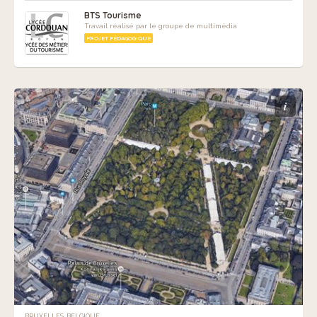
BTS Tourisme
Travail réalisé par le groupe de multimédia
PROJET PÉDAGOGIQUE
i
BRUXELLES, BELGIQUE