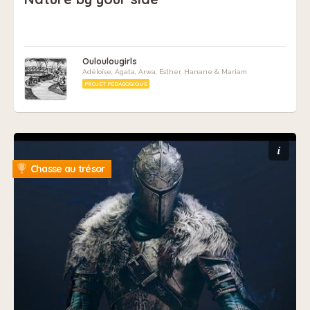
Ouloulougirls
Adéloïse, Agata, Arwa, Esther, Hanane & Mariam
PROJET PÉDAGOGIQUE
i
Chasse au trésor