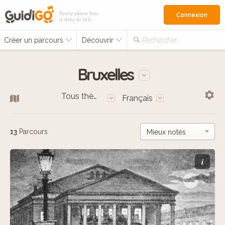
Every place has
Connexion
a story to tell
Créer un parcours
Découvrir
Rechercher…
Bruxelles
Tous thèmes
Français
13
Parcours
i