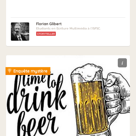
Florian Glibert
Etudiants en Ecriture Multimédia à l'ISFSC.
STORYTELLER
i
Enquête mystère