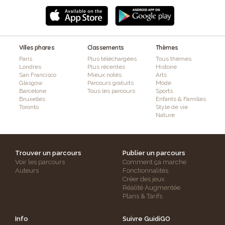
Villes phares
Classements
Thèmes
Paris
Plus téléchargées
Tous thèmes
Londres
Plus récentes
Histoire
San Francisco
Mieux notés
Arts
Glasgow
Parcours gratuits
Mode
Barcelone
Tous les parcours
Sports
Bruxelles
Enfants & Familles
Toronto
Style de vie
Nature
Trouver un parcours
Publier un parcours
Voir les parcours
Comment ça marche
Auteurs
Fonctionnalités
Créer des jeux
Réalité Augmentée
Plans & Tarifs
Info
Suivre GuidiGO