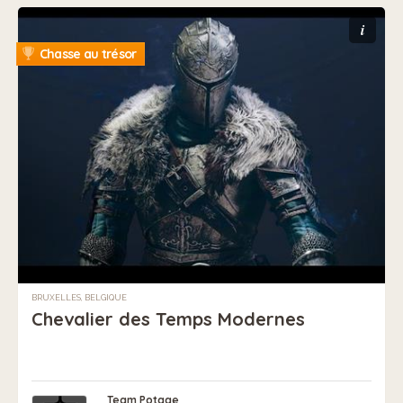
i
Chasse au trésor
BRUXELLES, BELGIQUE
Chevalier des Temps Modernes
Team Potage