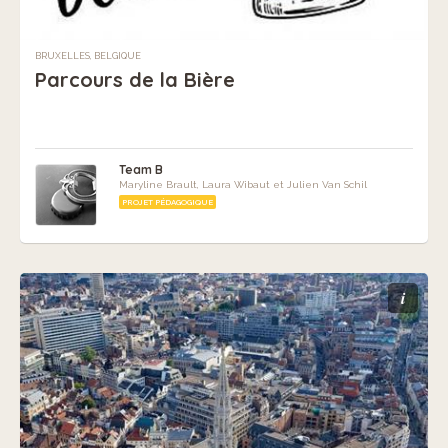
BRUXELLES, BELGIQUE
Parcours de la Bière
Team B
Maryline Brault, Laura Wibaut et Julien Van Schil
PROJET PÉDAGOGIQUE
i