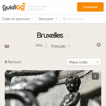
Every place has
Connexion
a story to tell
Créer un parcours
Découvrir
Rechercher…
Bruxelles
Arts
Français
8
Parcours
i