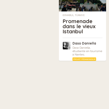
ISTAMBUL, TÜRKIYE
Promenade
dans le vieux
Istanbul
Daso Daniella
Daso Daniella,
étudiante en tourisme
à Nantes.
PROJET PÉDAGOGIQUE