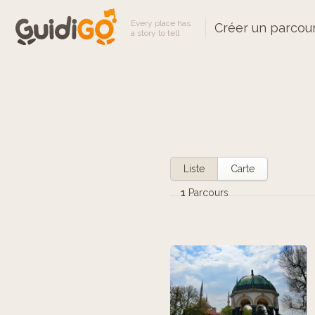
Every place has
Créer un parcou
a story to tell
Liste
Carte
1
Parcours