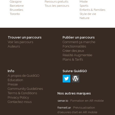
Glasgow
Parcours gratuits
Mode
Barcelone
Tous les parcours
Sports
Bruxelles
Enfants & Familles
Toronto
Style de vie
Nature
Trouver un parcours
Publier un parcours
Voir les parcours
Comment ça marche
Auteurs
Fonctionnalités
Créer des jeux
Réalité Augmentée
Plans & Tarifs
Info
Suivre GuidiGO
A propos de GuidiGO
Education
Presse
Community Guidelines
Terms & Conditions
Nos autres marques
Privacy Policy
senar.io
: Formation en AR mobile
Contactez-nous
frameit.ar
: Prévisualisation
d’oeuvres d’art en AR mobile