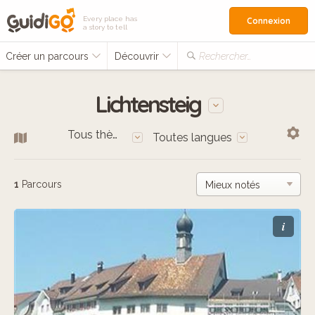
Every place has
Connexion
a story to tell
Créer un parcours
Découvrir
Rechercher…
Lichtensteig
Tous thèmes
Toutes langues
1
Parcours
i