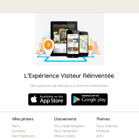
L’Expérience Visiteur Réinventée.
Des parcours et des jeux à vivre en immersion.
Villes phares
Classements
Thèmes
Paris
Plus téléchargées
Tous thèmes
Londres
Plus récentes
Histoire
San Francisco
Mieux notés
Arts