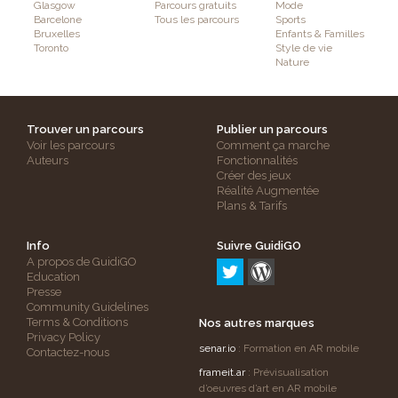
Glasgow
Parcours gratuits
Mode
Barcelone
Tous les parcours
Sports
Bruxelles
Enfants & Familles
Toronto
Style de vie
Nature
Trouver un parcours
Publier un parcours
Voir les parcours
Comment ça marche
Auteurs
Fonctionnalités
Créer des jeux
Réalité Augmentée
Plans & Tarifs
Info
Suivre GuidiGO
A propos de GuidiGO
Education
Presse
Community Guidelines
Terms & Conditions
Nos autres marques
Privacy Policy
senar.io
: Formation en AR mobile
Contactez-nous
frameit.ar
: Prévisualisation
d’oeuvres d’art en AR mobile