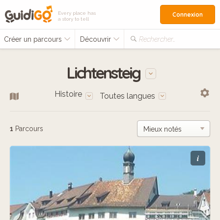
Every place has
Connexion
a story to tell
Créer un parcours
Découvrir
Rechercher…
Lichtensteig
Histoire
Toutes langues
1
Parcours
i