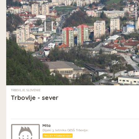
TRBOVLJE, SLOVÉNIE
Trbovlje - sever
Mita
Dijaki 3. letnika GESŠ Trbovlje.
PROJET PÉDAGOGIQUE