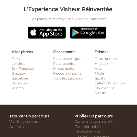
L’Expérience Visiteur Réinventée.
Des parcours et des jeux à vivre en immersion.
Villes phares
Classements
Thèmes
Paris
Plus téléchargées
Tous thèmes
Londres
Plus récentes
Histoire
San Francisco
Mieux notés
Arts
Glasgow
Parcours gratuits
Mode
Barcelone
Tous les parcours
Sports
Bruxelles
Enfants & Familles
Toronto
Style de vie
Nature
Trouver un parcours
Publier un parcours
Voir les parcours
Comment ça marche
Auteurs
Fonctionnalités
Créer des jeux