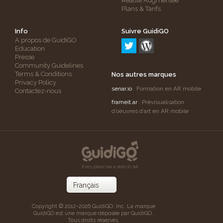
Réalité Augmentée
Plans & Tarifs
Info
Suivre GuidiGO
A propos de GuidiGO
Education
Presse
Community Guidelines
Terms & Conditions
Nos autres marques
Privacy Policy
senar.io
: Formation en AR mobile
Contactez-nous
frameit.ar
: Prévisualisation
d’oeuvres d’art en AR mobile
Copyright © 2012-2026 GuidiGO, Inc. La marque
GuidiGO est une marque déposée par GuidiGO.
Tous droits réservés.