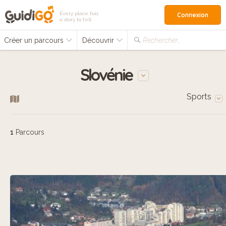
Every place has
Connexion
a story to tell
Créer un parcours
Découvrir
Rechercher…
Slovénie
Sports
1
Parcours