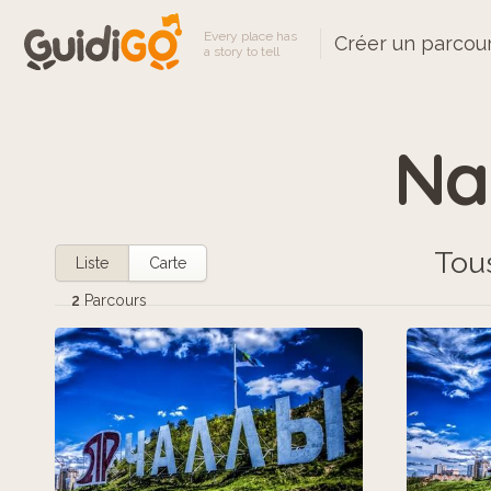
Every place has
Créer un parcou
a story to tell
Na
Tou
Liste
Carte
2
Parcours