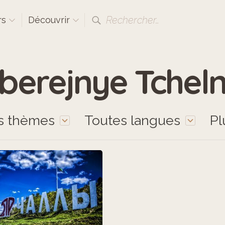
Rechercher…
rs
Découvrir
berejnye Tchel
s thèmes
Toutes langues
Pl