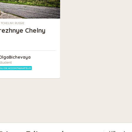
TCHELNY, RUSSIE
ezhnye Chelny
OlgaBichevaya
Student
GUIDE ACCOMPAGNATEUR