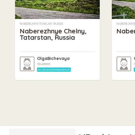
NABEREJNYE TCHELNY, RUSSIE
NABEREJNYE 
Naberezhnye Chelny,
Naber
Tatarstan, Russia
OlgaBichevaya
Student
GUIDE ACCOMPAGNATEUR