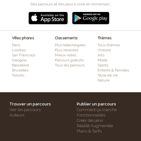
Des parcours et des jeux à vivre en immersion.
Villes phares
Classements
Thèmes
Paris
Plus téléchargées
Tous thèmes
Londres
Plus récentes
Histoire
San Francisco
Mieux notés
Arts
Glasgow
Parcours gratuits
Mode
Barcelone
Tous les parcours
Sports
Bruxelles
Enfants & Familles
Toronto
Style de vie
Nature
Trouver un parcours
Publier un parcours
Voir les parcours
Comment ça marche
Auteurs
Fonctionnalités
Créer des jeux
Réalité Augmentée
Plans & Tarifs