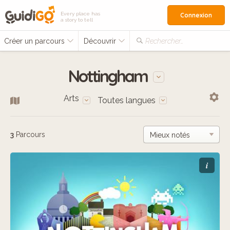
Every place has
Connexion
a story to tell
Créer un parcours
Découvrir
Rechercher…
Nottingham
Arts
Toutes langues
3
Parcours
i