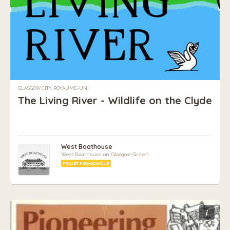
GLASGOW CITY, ROYAUME-UNI
The Living River - Wildlife on the Clyde
West Boathouse
West Boathouse on Glasgow Green.
PROJET PÉDAGOGIQUE
i