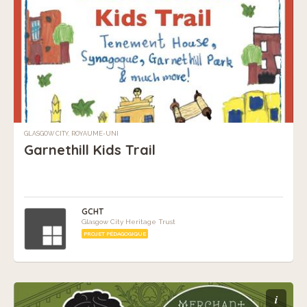
GLASGOW CITY, ROYAUME-UNI
Garnethill Kids Trail
GCHT
Glasgow City Heritage Trust
PROJET PÉDAGOGIQUE
i