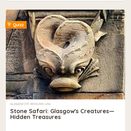
i
Quizz
GLASGOW CITY, ROYAUME-UNI
Stone Safari: Glasgow's Creatures—
Hidden Treasures