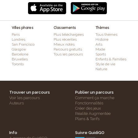
Villes phares
Classements
Thèmes
Paris
Plus téléchargées
Tous thèmes
Londres
Plus récentes
Histoire
San Francisco
Mieux notés
Arts
Glasgow
Parcours gratuits
Mode
Barcelone
Tous les parcours
Sports
Bruxelles
Enfants & Familles
Toronto
Style de vie
Nature
Trouver un parcours
Publier un parcours
Voir les parcours
Comment ça marche
Auteurs
Fonctionnalités
Créer des jeux
Réalité Augmentée
Plans & Tarifs
Info
Suivre GuidiGO