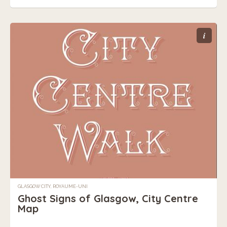
i
GLASGOW CITY, ROYAUME-UNI
Ghost Signs of Glasgow, City Centre
Map