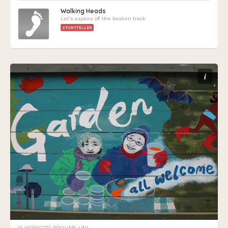
Walking Heads
Let's explore off the beaten track
STORYTELLER
i
GLASGOW CITY, ROYAUME-UNI