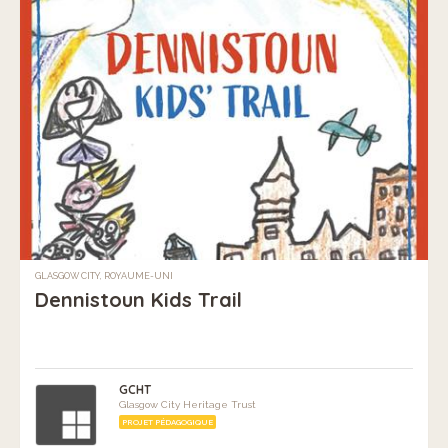
GLASGOW CITY, ROYAUME-UNI
Dennistoun Kids Trail
GCHT
Glasgow City Heritage Trust
PROJET PÉDAGOGIQUE