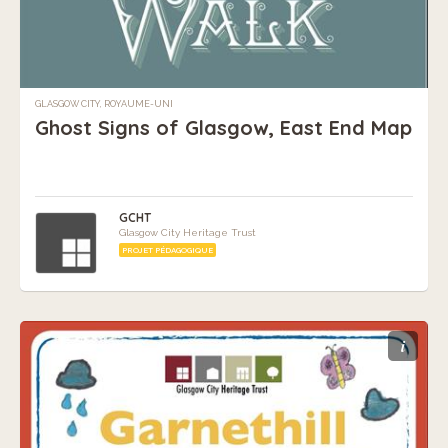
GLASGOW CITY, ROYAUME-UNI
Ghost Signs of Glasgow, East End Map
GCHT
Glasgow City Heritage Trust
PROJET PÉDAGOGIQUE
i