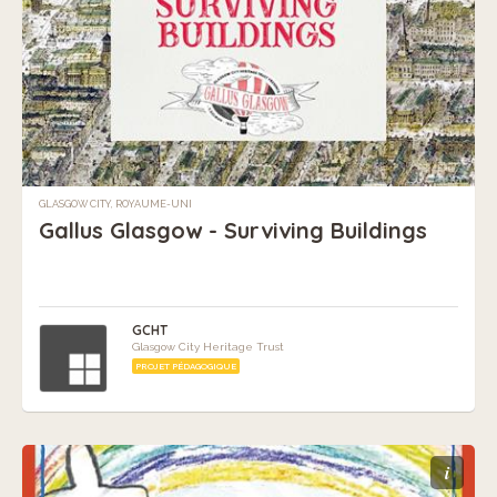
GLASGOW CITY, ROYAUME-UNI
Gallus Glasgow - Surviving Buildings
GCHT
Glasgow City Heritage Trust
PROJET PÉDAGOGIQUE
i