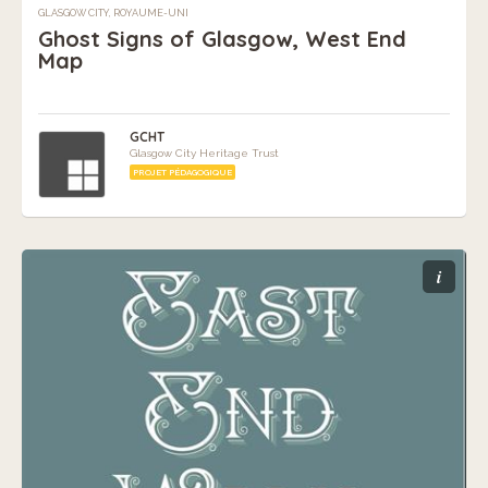
GLASGOW CITY, ROYAUME-UNI
Ghost Signs of Glasgow, West End
Map
GCHT
Glasgow City Heritage Trust
PROJET PÉDAGOGIQUE
i