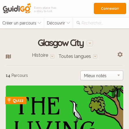
Every place has
Connexion
a story to tell
Créer un parcours
Découvrir
Rechercher…
Glasgow City
Histoire
Toutes langues
14
Parcours
i
Quizz