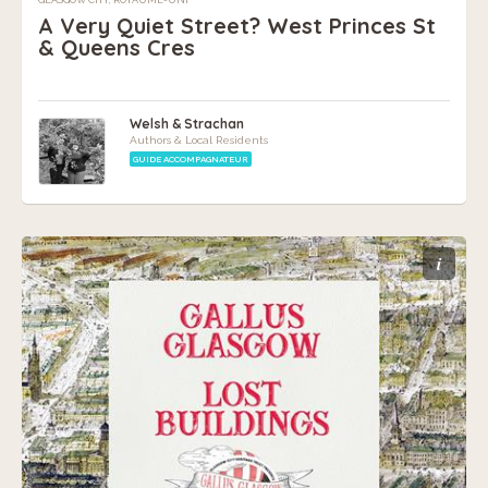
A Very Quiet Street? West Princes St
& Queens Cres
Welsh & Strachan
Authors & Local Residents
GUIDE ACCOMPAGNATEUR
i