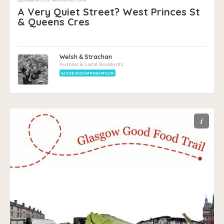
A Very Quiet Street? West Princes St
& Queens Cres
Welsh & Strachan
Authors & Local Residents
GUIDE ACCOMPAGNATEUR
i