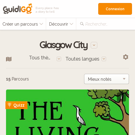
Every place has
Connexion
a story to tell
Créer un parcours
Découvrir
Rechercher…
Glasgow City
Tous thèmes
Toutes langues
15
Parcours
i
Quizz