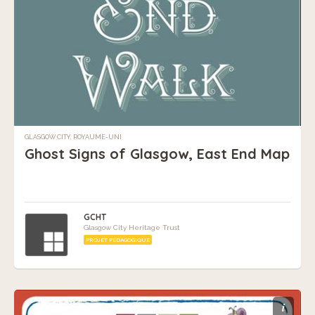
GLASGOW CITY, ROYAUME-UNI
Ghost Signs of Glasgow, East End Map
GCHT
Glasgow City Heritage Trust
PROJET PÉDAGOGIQUE
i