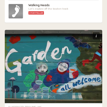
Walking Heads
Let's explore off the beaten track
STORYTELLER
i
GLASGOW CITY, ROYAUME-UNI