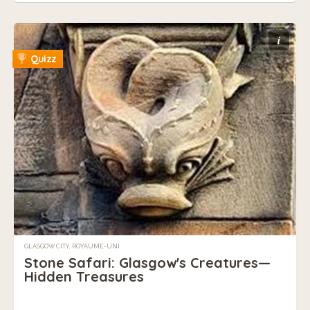
i
Quizz
GLASGOW CITY, ROYAUME-UNI
Stone Safari: Glasgow's Creatures—
Hidden Treasures