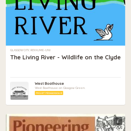
GLASGOW CITY, ROYAUME-UNI
The Living River - Wildlife on the Clyde
West Boathouse
West Boathouse on Glasgow Green.
PROJET PÉDAGOGIQUE
i