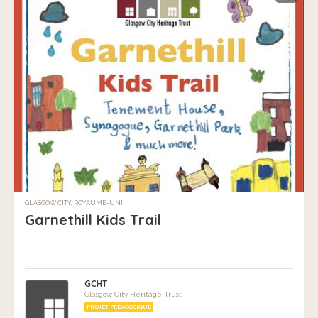
GLASGOW CITY, ROYAUME-UNI
Garnethill Kids Trail
GCHT
Glasgow City Heritage Trust
PROJET PÉDAGOGIQUE