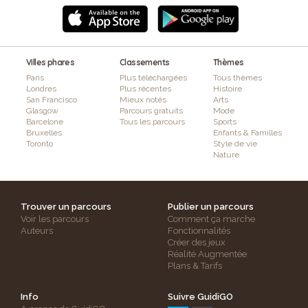
Villes phares
Classements
Thèmes
Paris
Plus téléchargées
Tous thèmes
Londres
Plus récentes
Histoire
San Francisco
Mieux notés
Arts
Glasgow
Parcours gratuits
Mode
Barcelone
Tous les parcours
Sports
Bruxelles
Enfants & Familles
Toronto
Style de vie
Nature
Trouver un parcours
Publier un parcours
Voir les parcours
Comment ça marche
Auteurs
Fonctionnalités
Créer des jeux
Réalité Augmentée
Plans & Tarifs
Info
Suivre GuidiGO