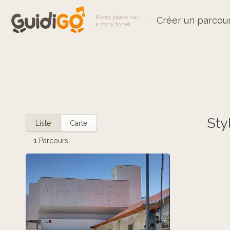
Every place has
Créer un parcou
a story to tell
Sty
Liste
Carte
1
Parcours