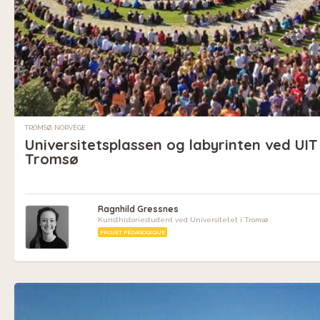
TROMSØ, NORVÈGE
Universitetsplassen og labyrinten ved UIT
Tromsø
Ragnhild Gressnes
Kunsthistoriestudent ved Universitetet i Tromsø
PROJET PÉDAGOGIQUE