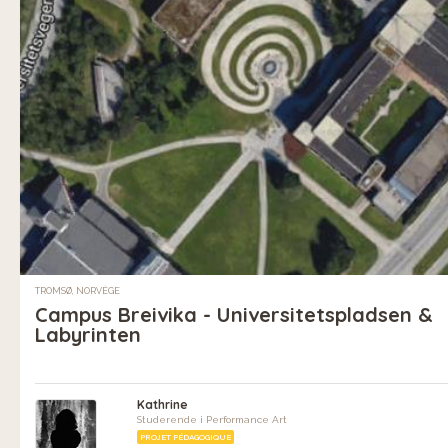
TROMSØ, NORVÈGE
Campus Breivika - Universitetspladsen &
Labyrinten
Kathrine
Studerende i Performance Art
PROJET PÉDAGOGIQUE