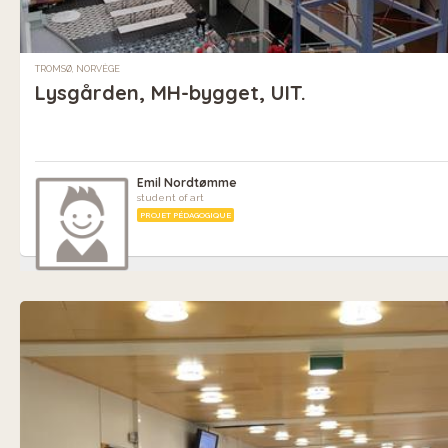
TROMSØ, NORVÈGE
Lysgården, MH-bygget, UIT.
Emil Nordtømme
student of art
PROJET PÉDAGOGIQUE