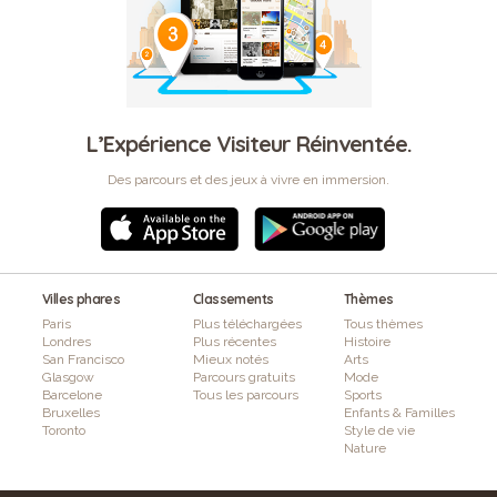
L’Expérience Visiteur Réinventée.
Des parcours et des jeux à vivre en immersion.
Villes phares
Classements
Thèmes
Paris
Plus téléchargées
Tous thèmes
Londres
Plus récentes
Histoire
San Francisco
Mieux notés
Arts
Glasgow
Parcours gratuits
Mode
Barcelone
Tous les parcours
Sports
Bruxelles
Enfants & Familles
Toronto
Style de vie
Nature