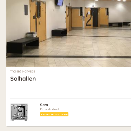
TROMSØ, NORVÈGE
Solhallen
Sam
I'm a student
PROJET PÉDAGOGIQUE