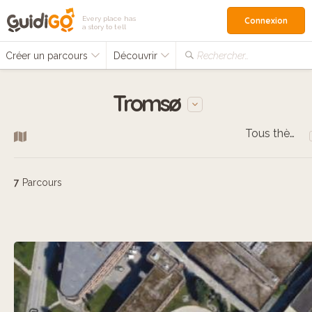
Every place has
Connexion
a story to tell
Créer un parcours
Découvrir
Rechercher…
Tromsø
Tous thèmes
7
Parcours