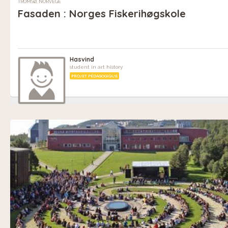
TROMSØ, NORVÈGE
Fasaden : Norges Fiskerihøgskole
Hasvind
student in art history
PROJET PÉDAGOGIQUE