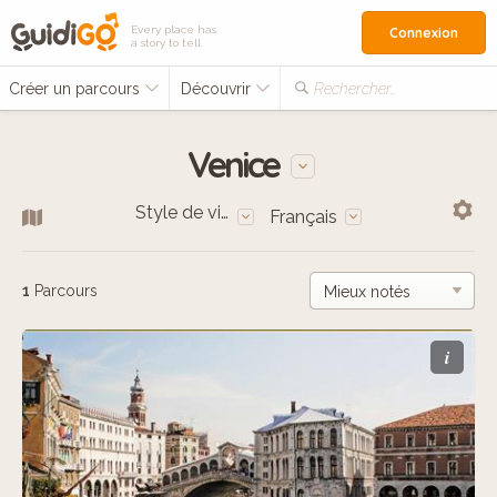
Every place has
Connexion
a story to tell
Créer un parcours
Découvrir
Rechercher…
Venice
Style de vie
Français
1
Parcours
i