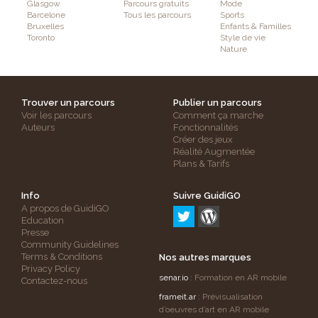
Glasgow
Parcours gratuits
Mode
Barcelone
Tous les parcours
Sports
Bruxelles
Enfants & Familles
Toronto
Style de vie
Nature
Trouver un parcours
Publier un parcours
Voir les parcours
Comment ça marche
Auteurs
Fonctionnalités
Créer des jeux
Réalité Augmentée
Plans & Tarifs
Info
Suivre GuidiGO
A propos de GuidiGO
Education
Presse
Community Guidelines
Terms & Conditions
Nos autres marques
Privacy Policy
senar.io
: Formation en AR mobile
Contactez-nous
frameit.ar
: Prévisualisation
d’oeuvres d’art en AR mobile