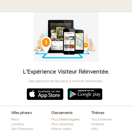
L’Expérience Visiteur Réinventée.
Des parcours et des jeux à vivre en immersion.
Villes phares
Classements
Thèmes
Paris
Plus téléchargées
Tous thèmes
Londres
Plus récentes
Histoire
San Francisco
Mieux notés
Arts