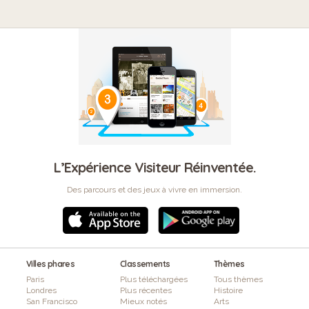
L’Expérience Visiteur Réinventée.
Des parcours et des jeux à vivre en immersion.
Villes phares
Classements
Thèmes
Paris
Plus téléchargées
Tous thèmes
Londres
Plus récentes
Histoire
San Francisco
Mieux notés
Arts