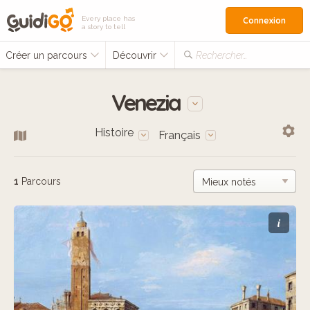
Every place has
Connexion
a story to tell
Créer un parcours
Découvrir
Rechercher…
Venezia
Histoire
Français
1
Parcours
i