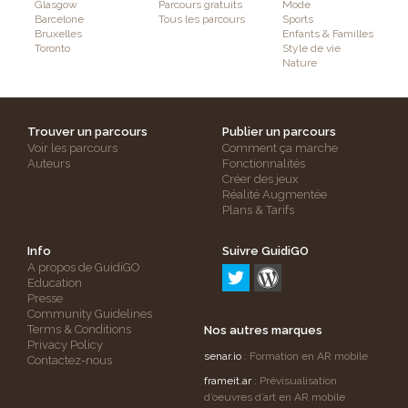
Glasgow
Parcours gratuits
Mode
Barcelone
Tous les parcours
Sports
Bruxelles
Enfants & Familles
Toronto
Style de vie
Nature
Trouver un parcours
Publier un parcours
Voir les parcours
Comment ça marche
Auteurs
Fonctionnalités
Créer des jeux
Réalité Augmentée
Plans & Tarifs
Info
Suivre GuidiGO
A propos de GuidiGO
Education
Presse
Community Guidelines
Terms & Conditions
Nos autres marques
Privacy Policy
senar.io
: Formation en AR mobile
Contactez-nous
frameit.ar
: Prévisualisation
d’oeuvres d’art en AR mobile