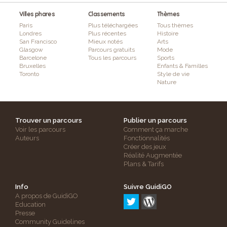
Villes phares
Classements
Thèmes
Paris
Plus téléchargées
Tous thèmes
Londres
Plus récentes
Histoire
San Francisco
Mieux notés
Arts
Glasgow
Parcours gratuits
Mode
Barcelone
Tous les parcours
Sports
Bruxelles
Enfants & Familles
Toronto
Style de vie
Nature
Trouver un parcours
Publier un parcours
Voir les parcours
Comment ça marche
Auteurs
Fonctionnalités
Créer des jeux
Réalité Augmentée
Plans & Tarifs
Info
Suivre GuidiGO
A propos de GuidiGO
Education
Presse
Community Guidelines