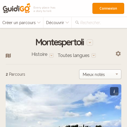
Every place has
Connexion
a story to tell
Créer un parcours
Découvrir
Rechercher…
Montespertoli
Histoire
Toutes langues
2
Parcours
i