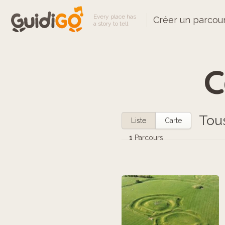
Every place has
Créer un parcou
a story to tell
C
Tou
Liste
Carte
1
Parcours