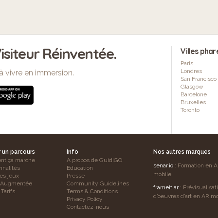
isiteur Réinventée.
Villes phar
Paris
Londres
à vivre en immersion.
San Francisco
Glasgow
Barcelone
Bruxelles
Toronto
r un parcours
Info
Nos autres marques
t ça marche
A propos de GuidiGO
senar.io
: Formation en 
nnalités
Education
mobile
es jeux
Presse
é Augmentée
Community Guidelines
frameit.ar
: Prévisualisat
Tarifs
Terms & Conditions
d’oeuvres d’art en AR mo
Privacy Policy
Contactez-nous