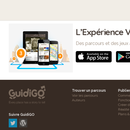
L’Expérience V
Des parcours et des jeux 
Trouver un parcours
Publie
Voir les parcours
Commen
Auteurs
Fonctio
Créer d
Réalit
Plans & 
Suivre GuidiGO