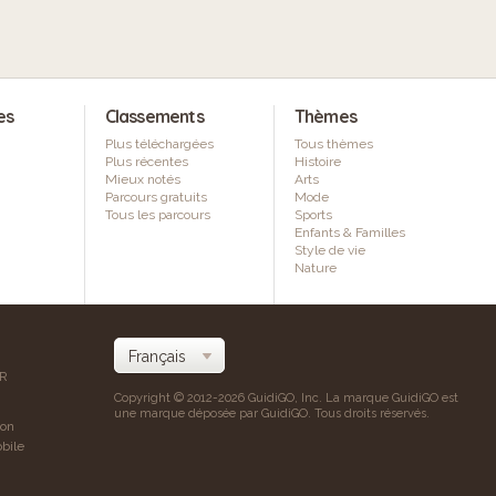
es
Classements
Thèmes
Plus téléchargées
Tous thèmes
Plus récentes
Histoire
Mieux notés
Arts
Parcours gratuits
Mode
Tous les parcours
Sports
Enfants & Familles
Style de vie
Nature
AR
Copyright © 2012-2026 GuidiGO, Inc. La marque GuidiGO est
une marque déposée par GuidiGO. Tous droits réservés.
ion
bile