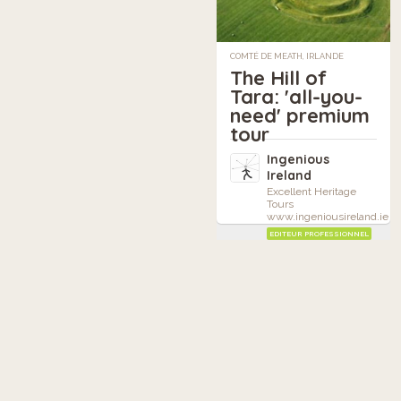
COMTÉ DE MEATH, IRLANDE
The Hill of
Tara: 'all-you-
need' premium
tour
Ingenious
Ireland
Excellent Heritage
Tours
www.ingeniousireland.ie
EDITEUR PROFESSIONNEL