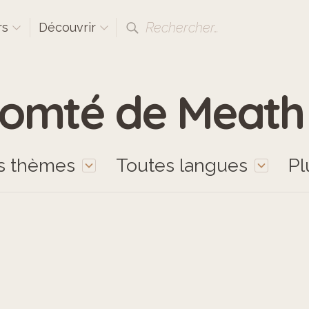
Rechercher…
rs
Découvrir
omté de Meath
s thèmes
Toutes langues
Pl