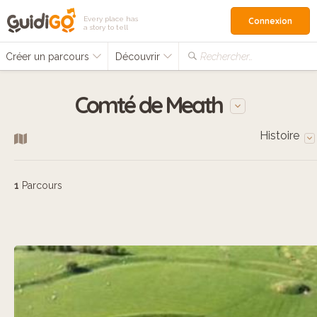
Every place has
Connexion
a story to tell
Créer un parcours
Découvrir
Rechercher…
Comté de Meath
Histoire
1
Parcours