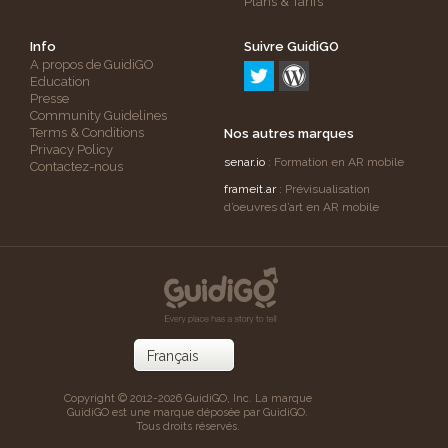
Plans & Tarifs
Info
Suivre GuidiGO
A propos de GuidiGO
Education
Presse
Community Guidelines
Terms & Conditions
Nos autres marques
Privacy Policy
senar.io
: Formation en AR mobile
Contactez-nous
frameit.ar
: Prévisualisation
d’oeuvres d’art en AR mobile
Copyright © 2012-2026 GuidiGO, Inc. La marque
GuidiGO est une marque déposée par GuidiGO.
Tous droits réservés.