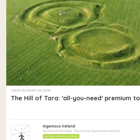
COMTÉ DE MEATH, IRLANDE
The Hill of Tara: 'all-you-need' premium t
Ingenious Ireland
Excellent Heritage Tours www.ingeniousireland.ie
EDITEUR PROFESSIONNEL