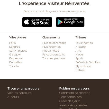
L’Expérience Visiteur Réinventée.
Des parcours et des jeux à vivre en immersion.
Villes phares
Classements
Thèmes
Paris
Plus téléchargées
Tous thèmes
Londres
Plus récentes
Histoire
San Francisco
Mieux notés
Arts
Glasgow
Parcours gratuits
Mode
Barcelone
Tous les parcours
Sports
Bruxelles
Enfants & Familles
Toronto
Style de vie
Nature
Trouver un parcours
Publier un parcours
Voir les parcours
Comment ça marche
Auteurs
Fonctionnalités
Créer des jeux
Réalité Augmentée