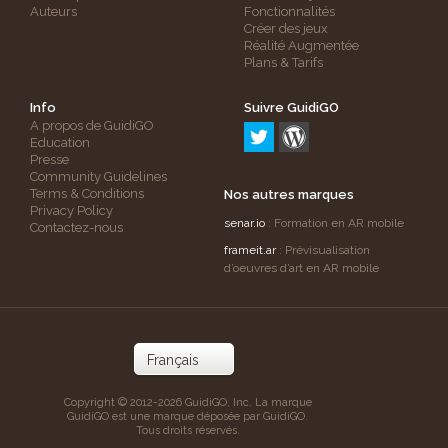
Auteurs
Fonctionnalités
Créer des jeux
Réalité Augmentée
Plans & Tarifs
Info
Suivre GuidiGO
A propos de GuidiGO
Education
Presse
Community Guidelines
Terms & Conditions
Nos autres marques
Privacy Policy
senar.io
: Formation en AR mobile
Contactez-nous
frameit.ar
: Prévisualisation
d’oeuvres d’art en AR mobile
Copyright © 2012-2026 GuidiGO, Inc. La marque
GuidiGO est une marque déposée par GuidiGO.
Tous droits réservés.