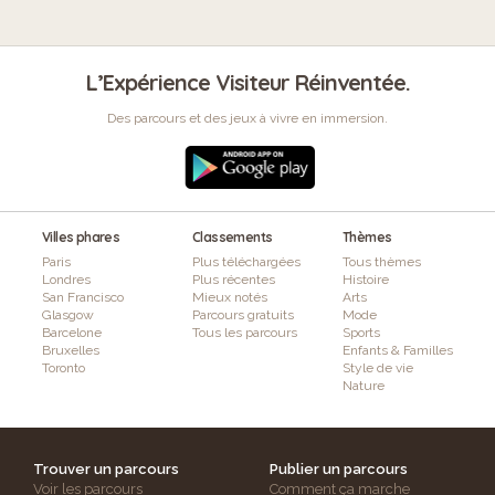
L’Expérience Visiteur Réinventée.
Des parcours et des jeux à vivre en immersion.
Villes phares
Classements
Thèmes
Paris
Plus téléchargées
Tous thèmes
Londres
Plus récentes
Histoire
San Francisco
Mieux notés
Arts
Glasgow
Parcours gratuits
Mode
Barcelone
Tous les parcours
Sports
Bruxelles
Enfants & Familles
Toronto
Style de vie
Nature
Trouver un parcours
Publier un parcours
Voir les parcours
Comment ça marche