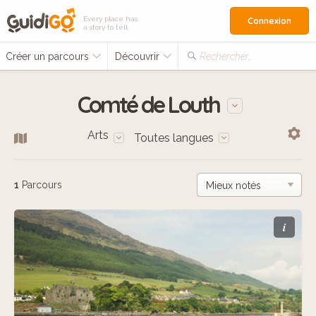
Every place has
Connexion
a story to tell
Créer un parcours
Découvrir
Rechercher…
Comté de Louth
Arts
Toutes langues
1
Parcours
i