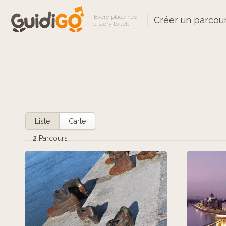
Every place has
Créer un parcou
a story to tell
Liste
Carte
2
Parcours