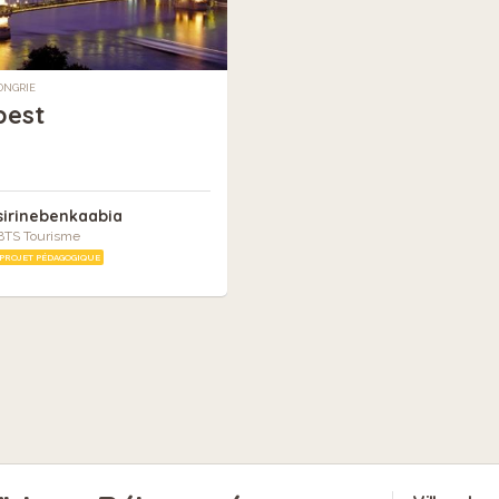
ONGRIE
pest
sirinebenkaabia
BTS Tourisme
PROJET PÉDAGOGIQUE