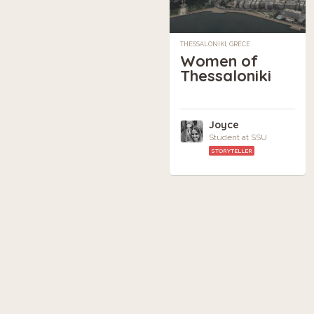
THESSALONIKI, GRÈCE
Women of
Thessaloniki
Joyce
Student at SSU
STORYTELLER