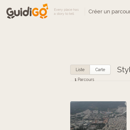
Every place has
Créer un parcou
a story to tell
Sty
Liste
Carte
1
Parcours