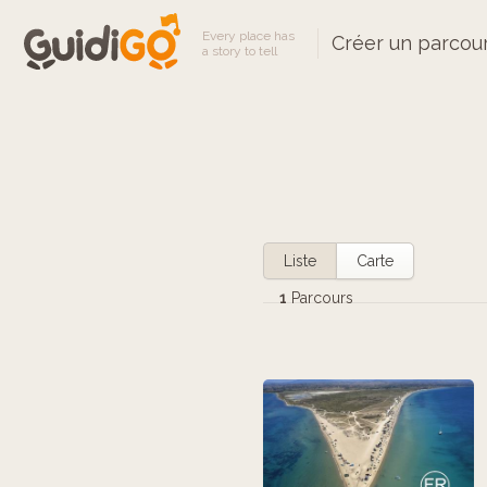
Every place has
Créer un parcou
a story to tell
Liste
Carte
1
Parcours