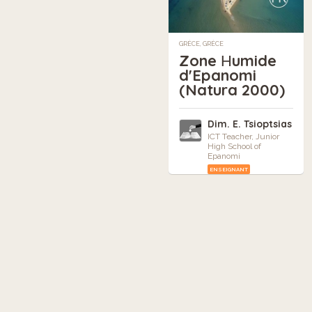
GRÈCE, GRÈCE
Zone Ηumide
d'Epanomi
(Natura 2000)
Dim. E. Tsioptsias
ICT Teacher, Junior
High School of
Epanomi
ENSEIGNANT