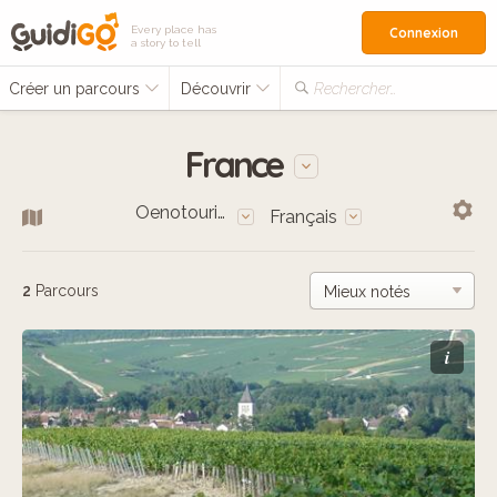
Every place has
Connexion
a story to tell
Créer un parcours
Découvrir
Rechercher…
France
Oenotourisme
Français
2
Parcours
i