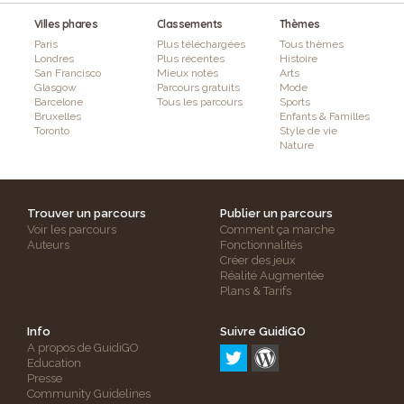
Villes phares
Classements
Thèmes
Paris
Plus téléchargées
Tous thèmes
Londres
Plus récentes
Histoire
San Francisco
Mieux notés
Arts
Glasgow
Parcours gratuits
Mode
Barcelone
Tous les parcours
Sports
Bruxelles
Enfants & Familles
Toronto
Style de vie
Nature
Trouver un parcours
Publier un parcours
Voir les parcours
Comment ça marche
Auteurs
Fonctionnalités
Créer des jeux
Réalité Augmentée
Plans & Tarifs
Info
Suivre GuidiGO
A propos de GuidiGO
Education
Presse
Community Guidelines