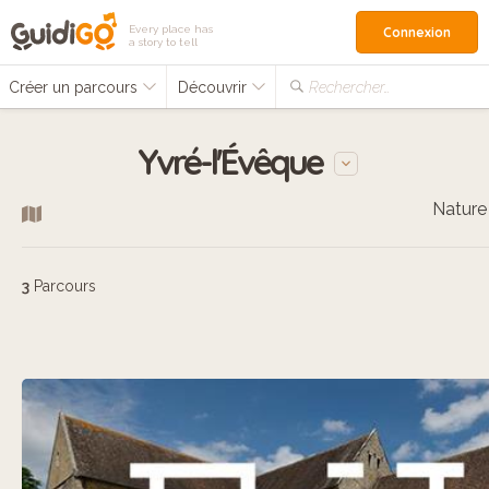
Every place has
Connexion
a story to tell
Créer un parcours
Découvrir
Rechercher…
Yvré-l'Évêque
Nature
3
Parcours