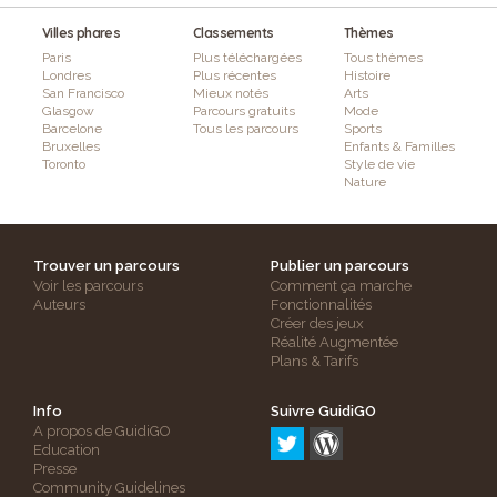
Villes phares
Classements
Thèmes
Paris
Plus téléchargées
Tous thèmes
Londres
Plus récentes
Histoire
San Francisco
Mieux notés
Arts
Glasgow
Parcours gratuits
Mode
Barcelone
Tous les parcours
Sports
Bruxelles
Enfants & Familles
Toronto
Style de vie
Nature
Trouver un parcours
Publier un parcours
Voir les parcours
Comment ça marche
Auteurs
Fonctionnalités
Créer des jeux
Réalité Augmentée
Plans & Tarifs
Info
Suivre GuidiGO
A propos de GuidiGO
Education
Presse
Community Guidelines