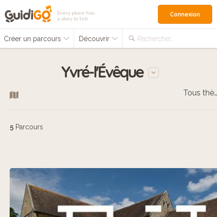
Every place has
Connexion
a story to tell
Créer un parcours
Découvrir
Rechercher…
Yvré-l'Évêque
Tous thèm
5
Parcours