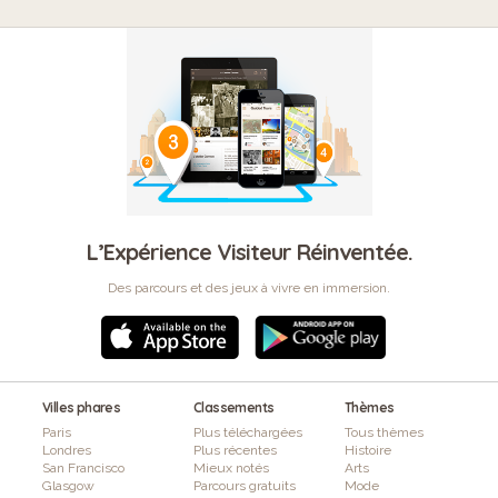
L’Expérience Visiteur Réinventée.
Des parcours et des jeux à vivre en immersion.
Villes phares
Classements
Thèmes
Paris
Plus téléchargées
Tous thèmes
Londres
Plus récentes
Histoire
San Francisco
Mieux notés
Arts
Glasgow
Parcours gratuits
Mode