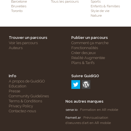
Barcelone
Tous les parcours
Sports
Bruxelles
Enfants & Familles
Toronto
Style de vie
Nature
Trouver un parcours
Publier un parcours
Voir les parcours
Comment ça marche
Auteurs
Fonctionnalités
Créer des jeux
Réalité Augmentée
Plans & Tarifs
Info
Suivre GuidiGO
A propos de GuidiGO
Education
Presse
Community Guidelines
Terms & Conditions
Nos autres marques
Privacy Policy
senar.io
: Formation en AR mobile
Contactez-nous
frameit.ar
: Prévisualisation
d’oeuvres d’art en AR mobile