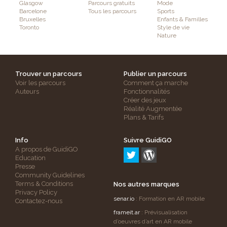
Glasgow
Parcours gratuits
Mode
Barcelone
Tous les parcours
Sports
Bruxelles
Enfants & Familles
Toronto
Style de vie
Nature
Trouver un parcours
Publier un parcours
Voir les parcours
Comment ça marche
Auteurs
Fonctionnalités
Créer des jeux
Réalité Augmentée
Plans & Tarifs
Info
Suivre GuidiGO
A propos de GuidiGO
Education
Presse
Community Guidelines
Terms & Conditions
Nos autres marques
Privacy Policy
senar.io
: Formation en AR mobile
Contactez-nous
frameit.ar
: Prévisualisation
d’oeuvres d’art en AR mobile