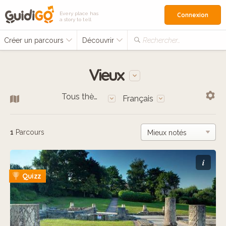
Every place has
Connexion
a story to tell
Créer un parcours
Découvrir
Rechercher…
Vieux
Tous thèmes
Français
1
Parcours
i
Quizz