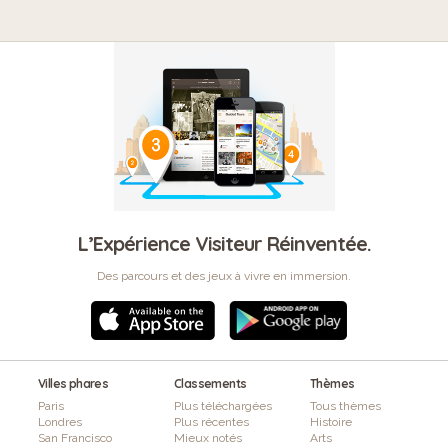
L’Expérience Visiteur Réinventée.
Des parcours et des jeux à vivre en immersion.
Villes phares
Classements
Thèmes
Paris
Plus téléchargées
Tous thèmes
Londres
Plus récentes
Histoire
San Francisco
Mieux notés
Arts