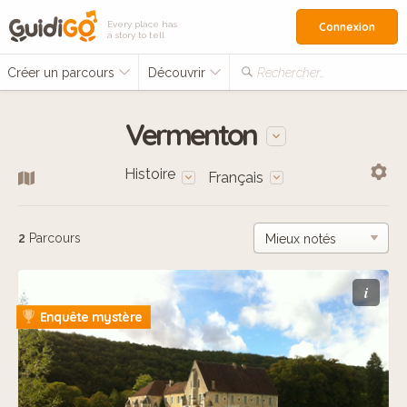
Every place has
Connexion
a story to tell
Créer un parcours
Découvrir
Rechercher…
Vermenton
Histoire
Français
2
Parcours
i
Enquête mystère