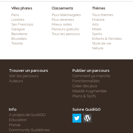
Villes phares
Classements
Thèmes
Paris
Plus téléchargées
Tous thèmes
Londres
Plus récentes
Histoire
San Francisco
Mieux notés
Arts
Glasgow
Parcours gratuits
Mode
Barcelone
Tous les parcours
Sports
Bruxelles
Enfants & Familles
Toronto
Style de vie
Nature
Trouver un parcours
Publier un parcours
Voir les parcours
Comment ça marche
Auteurs
Fonctionnalités
Créer des jeux
Réalité Augmentée
Plans & Tarifs
Info
Suivre GuidiGO
A propos de GuidiGO
Education
Presse
Community Guidelines