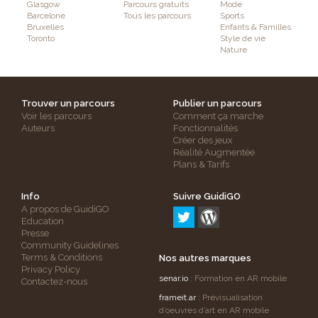
Glasgow
Parcours gratuits
Mode
Barcelone
Tous les parcours
Sports
Bruxelles
Enfants & Familles
Toronto
Style de vie
Nature
Trouver un parcours
Publier un parcours
Voir les parcours
Comment ça marche
Auteurs
Fonctionnalités
Créer des jeux
Réalité Augmentée
Plans & Tarifs
Info
Suivre GuidiGO
A propos de GuidiGO
Education
Presse
Community Guidelines
Terms & Conditions
Nos autres marques
Privacy Policy
senar.io
: Formation en AR mobile
Contactez-nous
frameit.ar
: Prévisualisation
d’oeuvres d’art en AR mobile