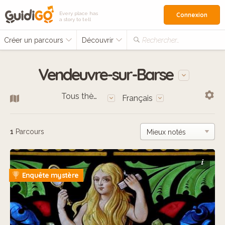
Every place has
Connexion
a story to tell
Créer un parcours
Découvrir
Rechercher…
Vendeuvre-sur-Barse
Tous thèmes
Français
1
Parcours
i
Enquête mystère