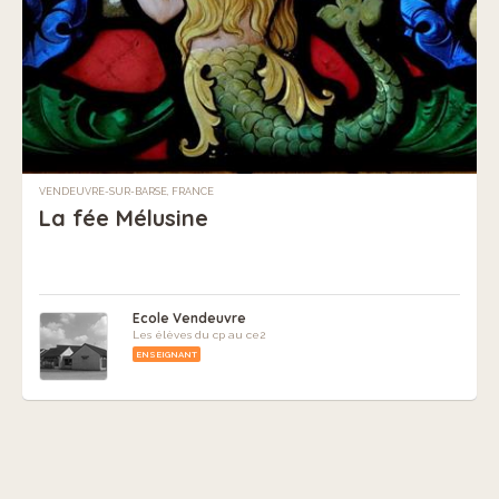
VENDEUVRE-SUR-BARSE, FRANCE
La fée Mélusine
Ecole Vendeuvre
Les élèves du cp au ce2
ENSEIGNANT