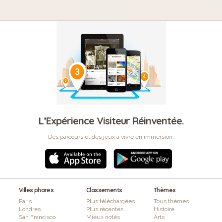
L’Expérience Visiteur Réinventée.
Des parcours et des jeux à vivre en immersion.
Villes phares
Classements
Thèmes
Paris
Plus téléchargées
Tous thèmes
Londres
Plus récentes
Histoire
San Francisco
Mieux notés
Arts