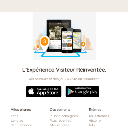
L’Expérience Visiteur Réinventée.
Des parcours et des jeux à vivre en immersion.
Villes phares
Classements
Thèmes
Paris
Plus téléchargées
Tous thèmes
Londres
Plus récentes
Histoire
San Francisco
Mieux notés
Arts