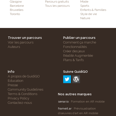
Glasgow
Parcours gratuits
Mode
Barcelone
Tous les parcours
Sports
Bruxelles
Enfants & Familles
Toronto
Style de vie
Nature
Trouver un parcours
Publier un parcours
Voir les parcours
Comment ça marche
Auteurs
Fonctionnalités
Créer des jeux
Réalité Augmentée
Plans & Tarifs
Info
Suivre GuidiGO
A propos de GuidiGO
Education
Presse
Community Guidelines
Terms & Conditions
Nos autres marques
Privacy Policy
senar.io
: Formation en AR mobile
Contactez-nous
frameit.ar
: Prévisualisation
d’oeuvres d’art en AR mobile