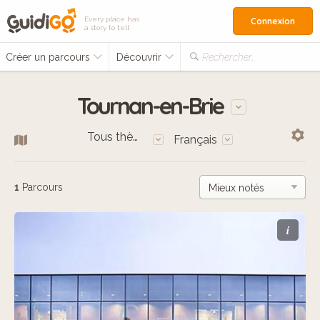
Every place has
Connexion
a story to tell
Créer un parcours
Découvrir
Rechercher…
Tournan-en-Brie
Tous thèmes
Français
1
Parcours
i