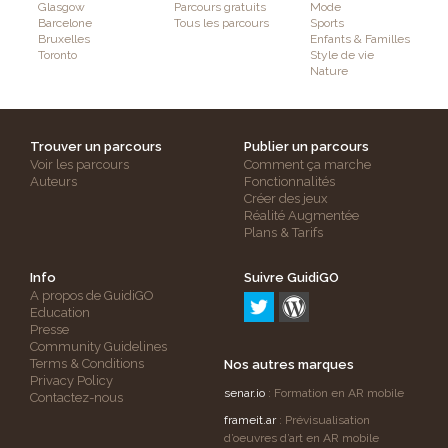
Glasgow
Parcours gratuits
Mode
Barcelone
Tous les parcours
Sports
Bruxelles
Enfants & Familles
Toronto
Style de vie
Nature
Trouver un parcours
Publier un parcours
Voir les parcours
Comment ça marche
Auteurs
Fonctionnalités
Créer des jeux
Réalité Augmentée
Plans & Tarifs
Info
Suivre GuidiGO
A propos de GuidiGO
Education
Presse
Community Guidelines
Terms & Conditions
Nos autres marques
Privacy Policy
senar.io
: Formation en AR mobile
Contactez-nous
frameit.ar
: Prévisualisation
d’oeuvres d’art en AR mobile