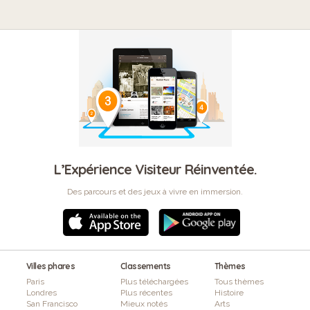
L’Expérience Visiteur Réinventée.
Des parcours et des jeux à vivre en immersion.
Villes phares
Classements
Thèmes
Paris
Plus téléchargées
Tous thèmes
Londres
Plus récentes
Histoire
San Francisco
Mieux notés
Arts