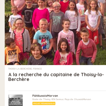
THOISY-LA-BERCHÈRE, FRANCE
A la recherche du capitaine de Thoisy-la-
Berchère
PAHAuxoisMorvan
Ecole de Thoisy, IEN Semur, Pays de l'AuxoisMorvan
PROJET PÉDAGOGIQUE