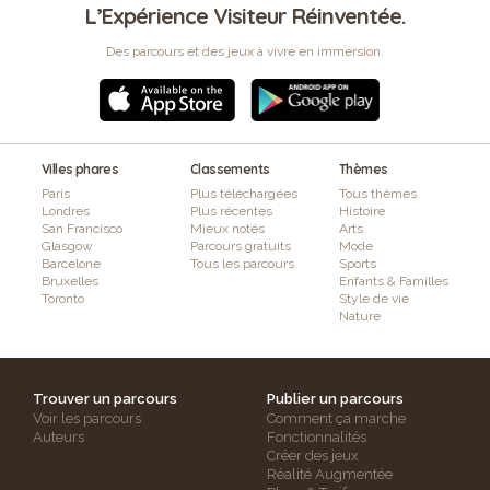
L’Expérience Visiteur Réinventée.
Des parcours et des jeux à vivre en immersion.
Villes phares
Classements
Thèmes
Paris
Plus téléchargées
Tous thèmes
Londres
Plus récentes
Histoire
San Francisco
Mieux notés
Arts
Glasgow
Parcours gratuits
Mode
Barcelone
Tous les parcours
Sports
Bruxelles
Enfants & Familles
Toronto
Style de vie
Nature
Trouver un parcours
Publier un parcours
Voir les parcours
Comment ça marche
Auteurs
Fonctionnalités
Créer des jeux
Réalité Augmentée