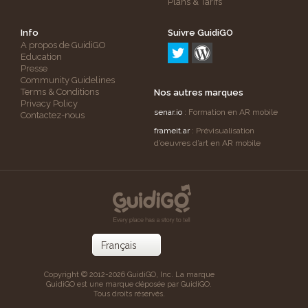
Plans & Tarifs
Info
Suivre GuidiGO
A propos de GuidiGO
Education
Presse
Community Guidelines
Terms & Conditions
Nos autres marques
Privacy Policy
senar.io
: Formation en AR mobile
Contactez-nous
frameit.ar
: Prévisualisation
d’oeuvres d’art en AR mobile
Copyright © 2012-2026 GuidiGO, Inc. La marque
GuidiGO est une marque déposée par GuidiGO.
Tous droits réservés.