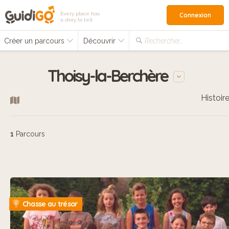
Every place has
Connexion
a story to tell
Créer un parcours
Découvrir
Rechercher…
Thoisy-la-Berchère
Histoir
1
Parcours
Chasse au trésor