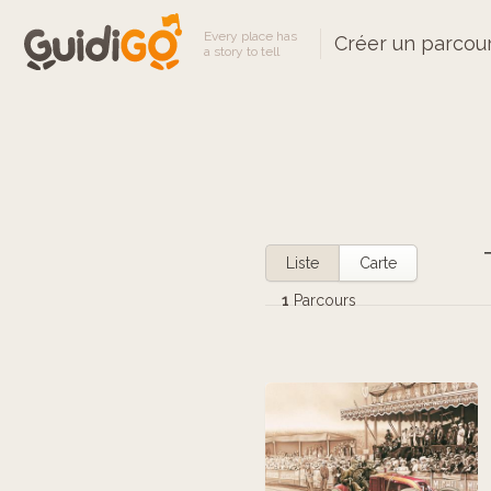
Every place has
Créer un parcou
a story to tell
Liste
Carte
1
Parcours