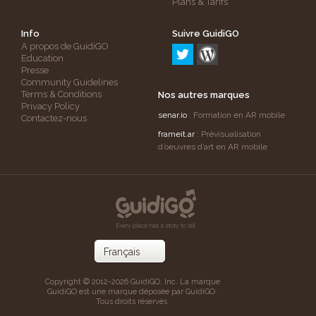
Plans & Tarifs
Info
Suivre GuidiGO
A propos de GuidiGO
Education
Presse
Community Guidelines
Terms & Conditions
Nos autres marques
Privacy Policy
senar.io
: Formation en AR mobile
Contactez-nous
frameit.ar
: Prévisualisation
d’oeuvres d’art en AR mobile
Copyright © 2012-2026 GuidiGO, Inc. La marque
GuidiGO est une marque déposée par GuidiGO.
Tous droits réservés.