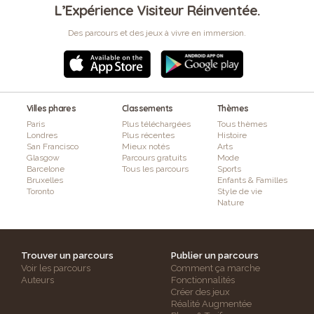
L’Expérience Visiteur Réinventée.
Des parcours et des jeux à vivre en immersion.
Villes phares
Classements
Thèmes
Paris
Plus téléchargées
Tous thèmes
Londres
Plus récentes
Histoire
San Francisco
Mieux notés
Arts
Glasgow
Parcours gratuits
Mode
Barcelone
Tous les parcours
Sports
Bruxelles
Enfants & Familles
Toronto
Style de vie
Nature
Trouver un parcours
Publier un parcours
Voir les parcours
Comment ça marche
Auteurs
Fonctionnalités
Créer des jeux
Réalité Augmentée