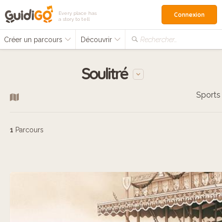
Every place has
Connexion
a story to tell
Créer un parcours
Découvrir
Rechercher…
Soulitré
Sports
1
Parcours