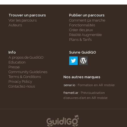
Trouver un parcours
Publier un parcours
Voir les parcours
Comment ça marche
Auteurs
Fonctionnalités
Créer des jeux
Réalité Augmentée
Plans & Tarifs
Info
Suivre GuidiGO
A propos de GuidiGO
Education
Presse
Community Guidelines
Terms & Conditions
Nos autres marques
Privacy Policy
senar.io
: Formation en AR mobile
Contactez-nous
frameit.ar
: Prévisualisation
d’oeuvres d’art en AR mobile