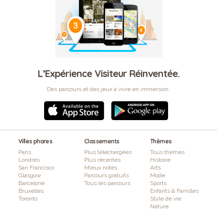
L’Expérience Visiteur Réinventée.
Des parcours et des jeux à vivre en immersion.
Villes phares
Classements
Thèmes
Paris
Plus téléchargées
Tous thèmes
Londres
Plus récentes
Histoire
San Francisco
Mieux notés
Arts
Glasgow
Parcours gratuits
Mode
Barcelone
Tous les parcours
Sports
Bruxelles
Enfants & Familles
Toronto
Style de vie
Nature