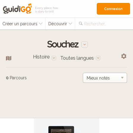
Every place has
Connexion
a story to tell
Créer un parcours
Découvrir
Rechercher…
Souchez
Histoire
Toutes langues
0
Parcours