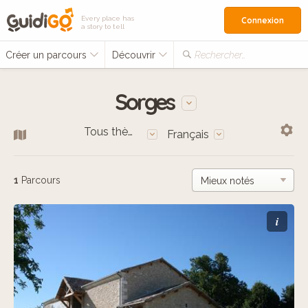
Every place has
Connexion
a story to tell
Créer un parcours
Découvrir
Rechercher…
Sorges
Tous thèmes
Français
1
Parcours
i