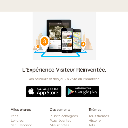
L’Expérience Visiteur Réinventée.
Des parcours et des jeux à vivre en immersion.
Villes phares
Classements
Thèmes
Paris
Plus téléchargées
Tous thèmes
Londres
Plus récentes
Histoire
San Francisco
Mieux notés
Arts