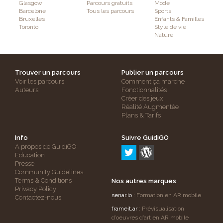
Glasgow
Parcours gratuits
Mode
Barcelone
Tous les parcours
Sports
Bruxelles
Enfants & Familles
Toronto
Style de vie
Nature
Trouver un parcours
Publier un parcours
Voir les parcours
Comment ça marche
Auteurs
Fonctionnalités
Créer des jeux
Réalité Augmentée
Plans & Tarifs
Info
Suivre GuidiGO
A propos de GuidiGO
Education
Presse
Community Guidelines
Terms & Conditions
Nos autres marques
Privacy Policy
senar.io
: Formation en AR mobile
Contactez-nous
frameit.ar
: Prévisualisation
d’oeuvres d’art en AR mobile