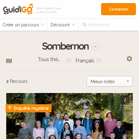
Every place has
Connexion
a story to tell
Créer un parcours
Découvrir
Rechercher…
Sombernon
Tous thèmes
Français
2
Parcours
i
Enquête mystère