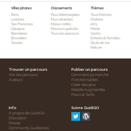
Villes phares
Classements
Thèmes
Paris
Plus téléchargées
Tous thèmes
Londres
Plus récentes
Histoire
San Francisco
Mieux notés
Arts
Glasgow
Parcours gratuits
Mode
Barcelone
Tous les parcours
Sports
Bruxelles
Enfants & Familles
Toronto
Style de vie
Nature
Trouver un parcours
Publier un parcours
Voir les parcours
Comment ça marche
Auteurs
Fonctionnalités
Créer des jeux
Réalité Augmentée
Plans & Tarifs
Info
Suivre GuidiGO
A propos de GuidiGO
Education
Presse
Community Guidelines