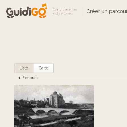
Every place has
Créer un parcou
a story to tell
Liste
Carte
1
Parcours