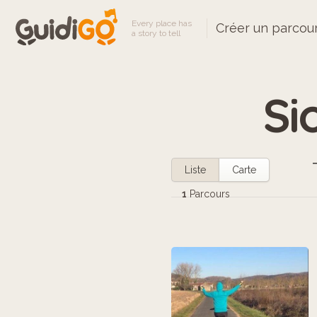
Every place has
Créer un parcou
a story to tell
Si
Liste
Carte
1
Parcours