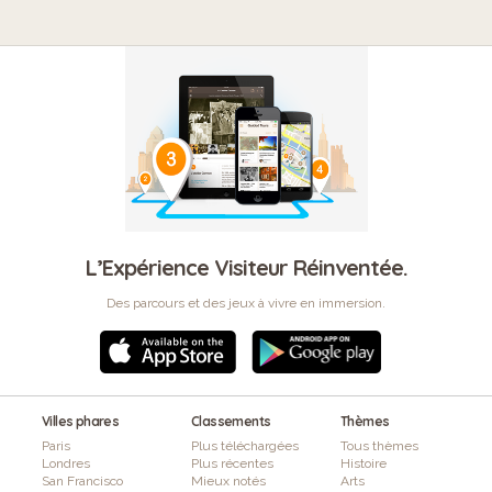
L’Expérience Visiteur Réinventée.
Des parcours et des jeux à vivre en immersion.
Villes phares
Classements
Thèmes
Paris
Plus téléchargées
Tous thèmes
Londres
Plus récentes
Histoire
San Francisco
Mieux notés
Arts