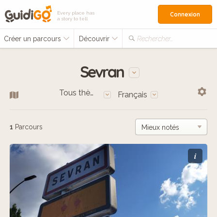
Every place has
Connexion
a story to tell
Créer un parcours
Découvrir
Rechercher…
Sevran
Tous thèmes
Français
1
Parcours
i