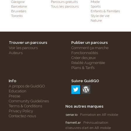
Glasgow
Parcours gratuits
Mode
Barcelone
Tous les parcours
Sports
Bruxelles
Enfants & Familles
Toronto
Style de vie
Nature
Trouver un parcours
Publier un parcours
Voir les parcours
Comment ça marche
Auteurs
Fonctionnalités
Créer des jeux
Réalité Augmentée
Plans & Tarifs
Info
Suivre GuidiGO
A propos de GuidiGO
Education
Presse
Community Guidelines
Terms & Conditions
Nos autres marques
Privacy Policy
senar.io
: Formation en AR mobile
Contactez-nous
frameit.ar
: Prévisualisation
d’oeuvres d’art en AR mobile