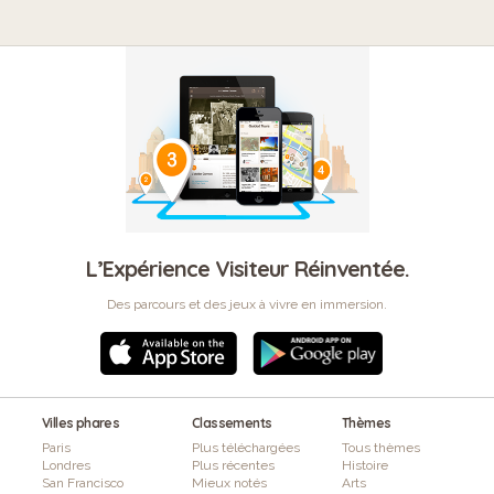
L’Expérience Visiteur Réinventée.
Des parcours et des jeux à vivre en immersion.
Villes phares
Classements
Thèmes
Paris
Plus téléchargées
Tous thèmes
Londres
Plus récentes
Histoire
San Francisco
Mieux notés
Arts