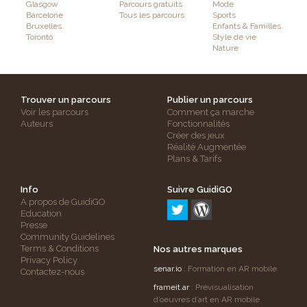
Glasgow
Parcours gratuits
Mode
Barcelone
Tous les parcours
Sports
Bruxelles
Enfants & Familles
Toronto
Style de vie
Nature
Trouver un parcours
Publier un parcours
Voir les parcours
Comment ça marche
Auteurs
Fonctionnalités
Créer des jeux
Réalité Augmentée
Plans & Tarifs
Info
Suivre GuidiGO
A propos de GuidiGO
Education
Presse
Community Guidelines
Terms & Conditions
Nos autres marques
Privacy Policy
senar.io
: Formation en AR mobile
Contactez-nous
frameit.ar
: Prévisualisation
d’oeuvres d’art en AR mobile