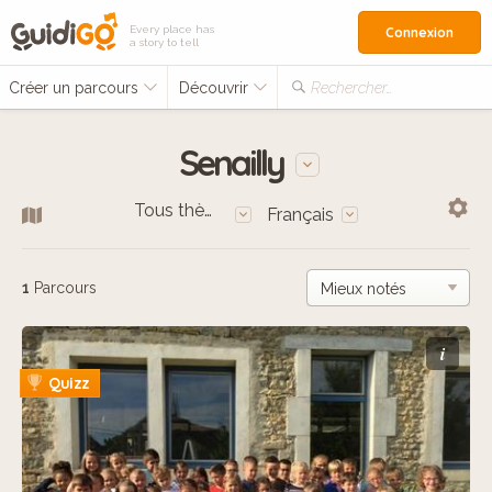
Every place has
Connexion
a story to tell
Créer un parcours
Découvrir
Rechercher…
Senailly
Tous thèmes
Français
1
Parcours
i
Quizz