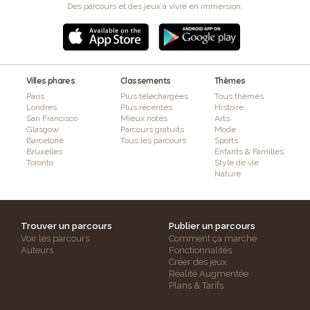
Des parcours et des jeux à vivre en immersion.
Villes phares
Classements
Thèmes
Paris
Plus téléchargées
Tous thèmes
Londres
Plus récentes
Histoire
San Francisco
Mieux notés
Arts
Glasgow
Parcours gratuits
Mode
Barcelone
Tous les parcours
Sports
Bruxelles
Enfants & Familles
Toronto
Style de vie
Nature
Trouver un parcours
Publier un parcours
Voir les parcours
Comment ça marche
Auteurs
Fonctionnalités
Créer des jeux
Réalité Augmentée
Plans & Tarifs