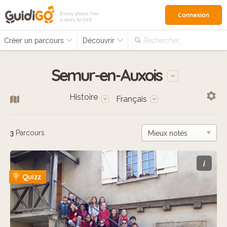
Every place has
Connexion
a story to tell
Créer un parcours
Découvrir
Rechercher…
Semur-en-Auxois
Histoire
Français
3
Parcours
i
Quizz