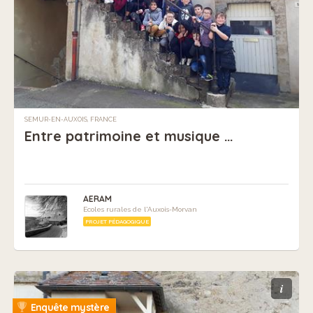
SEMUR-EN-AUXOIS, FRANCE
Entre patrimoine et musique …
AERAM
Ecoles rurales de l'Auxois-Morvan
PROJET PÉDAGOGIQUE
i
Enquête mystère