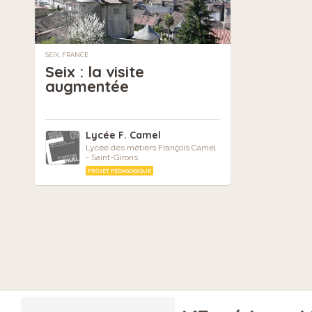
SEIX, FRANCE
Seix : la visite
augmentée
Lycée F. Camel
Lycée des métiers François Camel
- Saint-Girons
PROJET PÉDAGOGIQUE