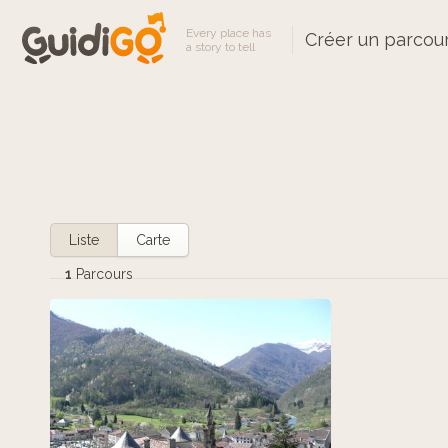
Every place has
Créer un parcou
a story to tell
Liste
Carte
1
Parcours