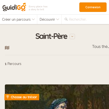
Every place has
Connexion
a story to tell
Créer un parcours
Découvrir
Rechercher…
Saint-Père
Tous thèm
1
Parcours
Chasse au trésor