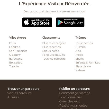
L’Expérience Visiteur Réinventée.
Des parcours et des jeux à vivre en immersion.
Villes phares
Classements
Thèmes
Paris
Plus téléchargées
Tous thèmes
Londres
Plus récentes
Histoire
San Francisco
Mieux notés
Arts
Glasgow
Parcours gratuits
Mode
Barcelone
Tous les parcours
Sports
Bruxelles
Enfants & Familles
Toronto
Style de vie
Nature
Trouver un parcours
Publier un parcours
Voir les parcours
Comment ça marche
Auteurs
Fonctionnalités
Créer des jeux
Réalité Augmentée