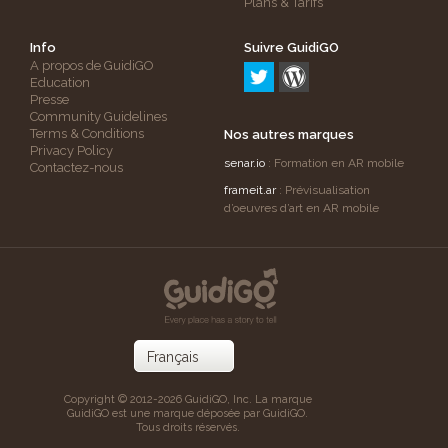
Plans & Tarifs
Info
Suivre GuidiGO
A propos de GuidiGO
Education
Presse
Community Guidelines
Terms & Conditions
Nos autres marques
Privacy Policy
senar.io
: Formation en AR mobile
Contactez-nous
frameit.ar
: Prévisualisation
d’oeuvres d’art en AR mobile
Copyright © 2012-2026 GuidiGO, Inc. La marque
GuidiGO est une marque déposée par GuidiGO.
Tous droits réservés.