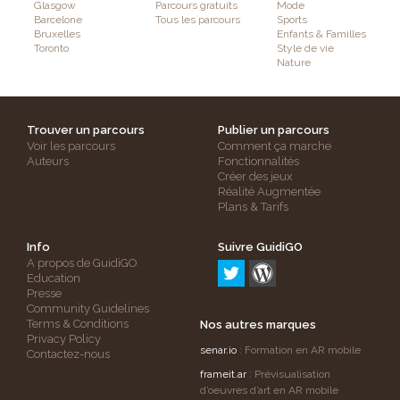
Glasgow
Parcours gratuits
Mode
Barcelone
Tous les parcours
Sports
Bruxelles
Enfants & Familles
Toronto
Style de vie
Nature
Trouver un parcours
Publier un parcours
Voir les parcours
Comment ça marche
Auteurs
Fonctionnalités
Créer des jeux
Réalité Augmentée
Plans & Tarifs
Info
Suivre GuidiGO
A propos de GuidiGO
Education
Presse
Community Guidelines
Terms & Conditions
Nos autres marques
Privacy Policy
senar.io
: Formation en AR mobile
Contactez-nous
frameit.ar
: Prévisualisation
d’oeuvres d’art en AR mobile