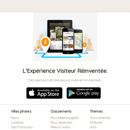
L’Expérience Visiteur Réinventée.
Des parcours et des jeux à vivre en immersion.
Villes phares
Classements
Thèmes
Paris
Plus téléchargées
Tous thèmes
Londres
Plus récentes
Histoire
San Francisco
Mieux notés
Arts