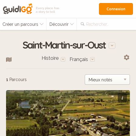
Every place has
Connexion
a story to tell
Créer un parcours
Découvrir
Rechercher…
Saint-Martin-sur-Oust
Histoire
Français
1
Parcours
i