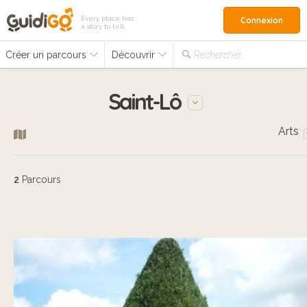
Every place has
Connexion
a story to tell
Créer un parcours
Découvrir
Rechercher…
Saint-Lô
Arts
2
Parcours