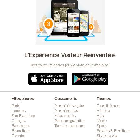
L’Expérience Visiteur Réinventée.
Des parcours et des jeux à vivre en immersion.
Villes phares
Classements
Thèmes
Paris
Plus téléchargées
Tous thèmes
Londres
Plus récentes
Histoire
San Francisco
Mieux notés
Arts
Glasgow
Parcours gratuits
Mode
Barcelone
Tous les parcours
Sports
Bruxelles
Enfants & Familles
Toronto
Style de vie