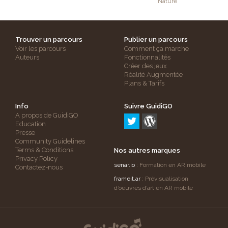
Nature
Trouver un parcours
Publier un parcours
Voir les parcours
Comment ça marche
Auteurs
Fonctionnalités
Créer des jeux
Réalité Augmentée
Plans & Tarifs
Info
Suivre GuidiGO
A propos de GuidiGO
Education
Presse
Community Guidelines
Terms & Conditions
Nos autres marques
Privacy Policy
senar.io
: Formation en AR mobile
Contactez-nous
frameit.ar
: Prévisualisation
d’oeuvres d’art en AR mobile