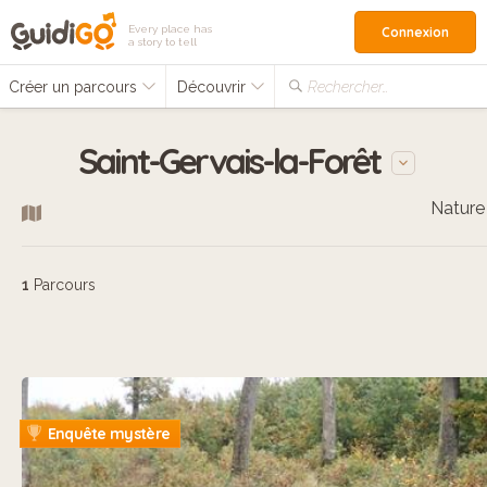
Every place has
Connexion
a story to tell
Créer un parcours
Découvrir
Rechercher…
Saint-Gervais-la-Forêt
Nature
1
Parcours
Enquête mystère