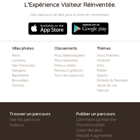
L’Expérience Visiteur Réinventée.
Des parcours et des jeux à vivre en immersion.
Villes phares
Classements
Thèmes
Paris
Plus téléchargées
Tous thèmes
Londres
Plus récentes
Histoire
San Francisco
Mieux notés
Arts
Glasgow
Parcours gratuits
Mode
Barcelone
Tous les parcours
Sports
Bruxelles
Enfants & Familles
Toronto
Style de vie
Nature
Trouver un parcours
Publier un parcours
Voir les parcours
Comment ça marche
Auteurs
Fonctionnalités
Créer des jeux
Réalité Augmentée