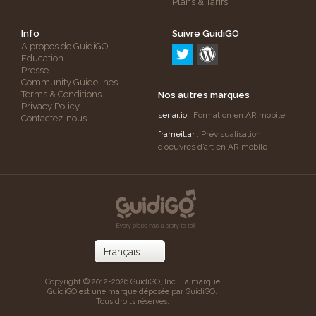
Plans & Tarifs
Info
Suivre GuidiGO
A propos de GuidiGO
Education
Presse
Community Guidelines
Terms & Conditions
Nos autres marques
Privacy Policy
senar.io
: Formation en AR mobile
Contactez-nous
frameit.ar
: Prévisualisation
d’oeuvres d’art en AR mobile
Copyright © 2012-2026 GuidiGO, Inc. La marque
GuidiGO est une marque déposée par GuidiGO.
Tous droits réservés.