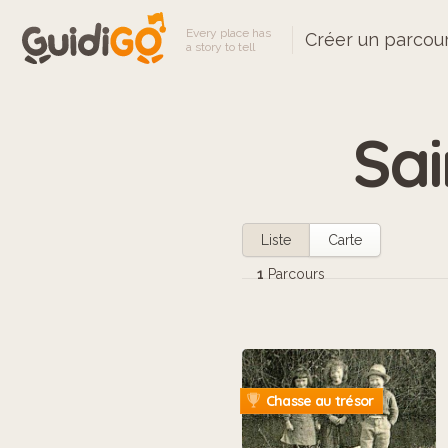
Every place has
Créer un parcou
a story to tell
Sai
Liste
Carte
1
Parcours
Chasse au trésor