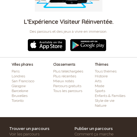
L’Expérience Visiteur Réinventée.
Des parcours et des jeux à vivre en immersion.
Villes phares
Classements
Thèmes
Paris
Plus téléchargées
Tous thèmes
Londres
Plus récentes
Histoire
San Francisco
Mieux notés
Arts
Glasgow
Parcours gratuits
Mode
Barcelone
Tous les parcours
Sports
Bruxelles
Enfants & Familles
Toronto
Style de vie
Nature
Trouver un parcours
Publier un parcours
Voir les parcours
Comment ça marche