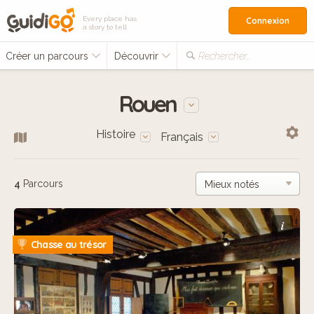
Every place has
Connexion
a story to tell
Créer un parcours
Découvrir
Rechercher…
Rouen
Histoire
Français
4
Parcours
i
Chasse au trésor