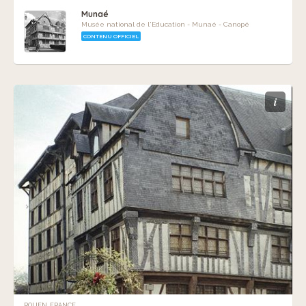
Munaé
Musée national de l'Education - Munaé - Canopé
CONTENU OFFICIEL
i
ROUEN, FRANCE