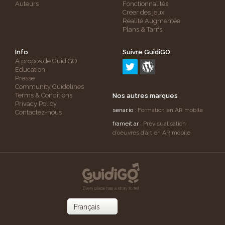
Auteurs
Fonctionnalités
Créer des jeux
Réalité Augmentée
Plans & Tarifs
Info
Suivre GuidiGO
A propos de GuidiGO
Education
Presse
Community Guidelines
Terms & Conditions
Nos autres marques
Privacy Policy
senar.io
: Formation en AR mobile
Contactez-nous
frameit.ar
: Prévisualisation
d’oeuvres d’art en AR mobile