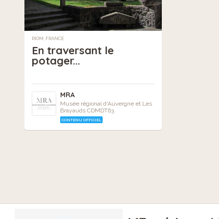
RIOM, FRANCE
En traversant le
potager...
MRA
Musée régional d'Auvergne et Les
Brayauds CDMDT63
CONTENU OFFICIEL