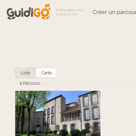
Every place has
Créer un parcou
a story to tell
Liste
Carte
1
Parcours